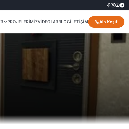
ER
PROJELERİMİZ
VİDEOLAR
BLOG
İLETİŞİM
Alo Keşif