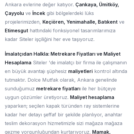
Ankara evlerine değer katıyor.
Çankaya, Ümitköy,
Çayyolu
ve
İncek
gibi bölgelerdeki lüks
projelerimizden,
Keçiören, Yenimahalle, Batıkent
ve
Etimesgut
hattındaki fonksiyonel tasarımlarımıza
kadar Siteler işçiliğini her eve taşıyoruz.
İmalatçıdan Halkla: Metrekare Fiyatları ve Maliyet
Hesaplama
Siteler 'de imalatçı bir firma ile çalışmanın
en büyük avantajı şüphesiz
maliyetleri
kontrol altında
tutmaktır. Dolce Mutfak olarak, Ankara genelinde
sunduğumuz
metrekare fiyatları
ile her bütçeye
uygun çözümler üretiyoruz.
Maliyet hesaplama
yaparken; seçilen kapak türünden ray sistemlerine
kadar her detayı şeffaf bir şekilde planlıyor, anahtar
teslim dekorasyon hizmetimizle sizi mağaza mağaza
gezme yorgunluğundan kurtarıyoruz.
Mamak,