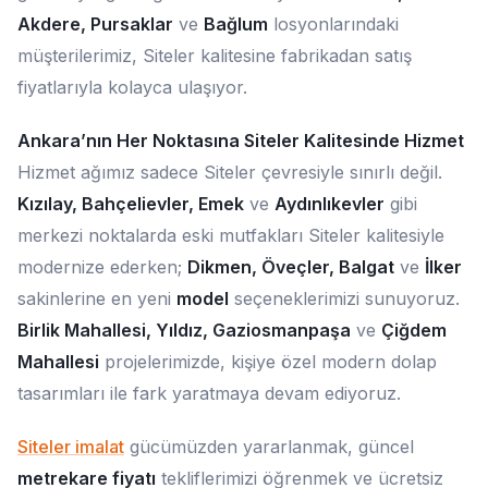
Akdere, Pursaklar
ve
Bağlum
losyonlarındaki
müşterilerimiz, Siteler kalitesine fabrikadan satış
fiyatlarıyla kolayca ulaşıyor.
Ankara’nın Her Noktasına Siteler Kalitesinde Hizmet
Hizmet ağımız sadece Siteler çevresiyle sınırlı değil.
Kızılay, Bahçelievler, Emek
ve
Aydınlıkevler
gibi
merkezi noktalarda eski mutfakları Siteler kalitesiyle
modernize ederken;
Dikmen, Öveçler, Balgat
ve
İlker
sakinlerine en yeni
model
seçeneklerimizi sunuyoruz.
Birlik Mahallesi, Yıldız, Gaziosmanpaşa
ve
Çiğdem
Mahallesi
projelerimizde, kişiye özel modern dolap
tasarımları ile fark yaratmaya devam ediyoruz.
Siteler imalat
gücümüzden yararlanmak, güncel
metrekare fiyatı
tekliflerimizi öğrenmek ve ücretsiz