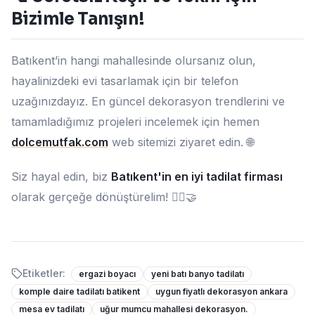
Bizimle Tanışın!
Batıkent’in hangi mahallesinde olursanız olun,
hayalinizdeki evi tasarlamak için bir telefon
uzağınızdayız. En güncel dekorasyon trendlerini ve
tamamladığımız projeleri incelemek için hemen
dolcemutfak.com
web sitemizi ziyaret edin. 🌐
Siz hayal edin, biz
Batıkent'in en iyi tadilat firması
olarak gerçeğe dönüştürelim! 👷‍♂️🤝
Etiketler:
ergazi boyacı
yeni batı banyo tadilatı
komple daire tadilatı batikent
uygun fiyatlı dekorasyon ankara
mesa ev tadilatı
uğur mumcu mahallesi dekorasyon.