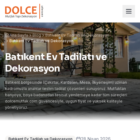
Ana Sayfa
Blog
Batıkent Ev Tadilatı ve Dekorasyon
Batıkent Ev Tadilatı ve Dekorasyon
Batıkent Ev Tadilatı ve
Dekorasyon
Batıkent bölgesinde (Çakırlar, Kardelen, Mesa, İlkyerleşim) uzman
kadromuzla anahtar teslim tadilat çözümleri sunuyoruz. Mutfaktan
banyoya, boya badanadan tesisat yenilemeye kadar tüm süreçleri
dolcemutfak.com güvencesiyle, uygun fiyat ve yüksek kaliteyle
yönetiyoruz.
28 Nisan 2026
Batıkent Ev Tadilatı ve Dekorasyon