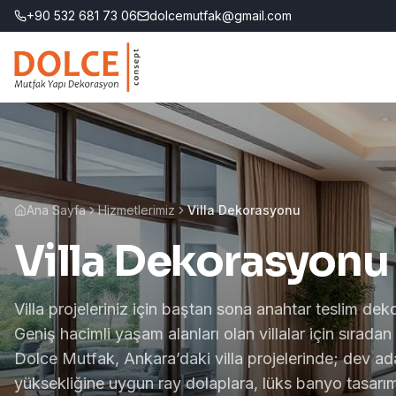
+90 532 681 73 06
dolcemutfak@gmail.com
Ana Sayfa
Hizmetlerimiz
Villa Dekorasyonu
Villa Dekorasyonu
Villa projeleriniz için baştan sona anahtar teslim dek
Geniş hacimli yaşam alanları olan villalar için sıradan
Dolce Mutfak, Ankara’daki villa projelerinde; dev a
yüksekliğine uygun ray dolaplara, lüks banyo tasarım