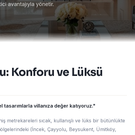
ci avantajıyla yönetir.
u: Konforu ve Lüksü
l tasarımlarla villanıza değer katıyoruz."
ş metrekareleri sıcak, kullanışlı ve lüks bir bütünlükte
ölgelerindeki (İncek, Çayyolu, Beysukent, Ümitköy,