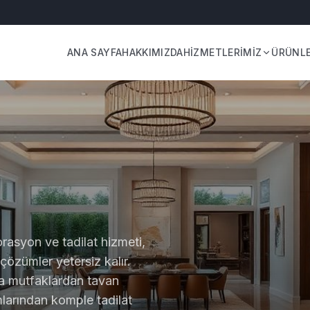
ANA SAYFA
HAKKIMIZDA
HİZMETLERİMİZ
ÜRÜNL
orasyon ve tadilat hizmeti,
 çözümler yetersiz kalır.
da mutfaklardan tavan
larından komple tadilat