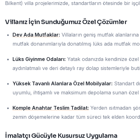
Bilkent) villa projelerimizde, standartların ötesinde bir iş
Villanız İçin Sunduğumuz Özel Çözümler
Dev Ada Mutfaklar
:
Villaların geniş mutfak alanlarına ö
mutfak donanımlarıyla donatılmış lüks ada mutfak mod
Lüks Giyinme Odaları:
Yatak odanızda kendinize özel 
aydınlatmalı ve deri detaylı ray dolap sistemleriyle bu
Yüksek Tavanlı Alanlara Özel Mobilyalar:
Standart do
uyumlu, ihtişamlı ve maksimum depolama sunan özel 
Komple Anahtar Teslim Tadilat:
Yerden ısıtmadan şöm
zemin döşemelerine kadar tüm süreci tek elden koord
İmalatçı Gücüyle Kusursuz Uygulama