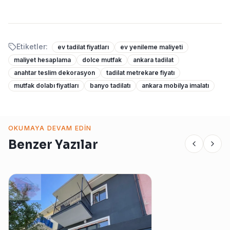
Etiketler:
ev tadilat fiyatları
ev yenileme maliyeti
maliyet hesaplama
dolce mutfak
ankara tadilat
anahtar teslim dekorasyon
tadilat metrekare fiyatı
mutfak dolabı fiyatları
banyo tadilatı
ankara mobilya imalatı
OKUMAYA DEVAM EDIN
Benzer Yazılar