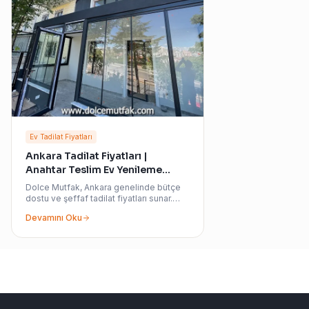
Ev Tadilat Fiyatları
Ankara Tadilat Fiyatları |
Anahtar Teslim Ev Yenileme
Maliyetleri
Dolce Mutfak, Ankara genelinde bütçe
dostu ve şeffaf tadilat fiyatları sunar.
Kırım işlerinden mobilya montajına kadar
Devamını Oku
tüm kalemlerde maliyet hesaplama
yaparak, hayalinizdeki evi fabrikadan
halka fiyat avantajıyla anahtar teslim
teslim ediyoruz.