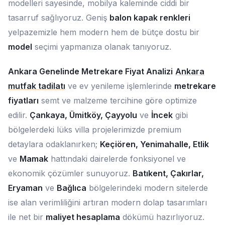
modelleri sayesinde, mobilya kaleminde ciddi bir
tasarruf sağlıyoruz. Geniş
balon kapak renkleri
yelpazemizle hem modern hem de bütçe dostu bir
model
seçimi yapmanıza olanak tanıyoruz.
Ankara Genelinde Metrekare Fiyat Analizi
Ankara
mutfak tadilatı
ve ev yenileme işlemlerinde
metrekare
fiyatları
semt ve malzeme tercihine göre optimize
edilir.
Çankaya, Ümitköy, Çayyolu
ve
İncek
gibi
bölgelerdeki lüks villa projelerimizde premium
detaylara odaklanırken;
Keçiören, Yenimahalle, Etlik
ve
Mamak
hattındaki dairelerde fonksiyonel ve
ekonomik çözümler sunuyoruz.
Batıkent, Çakırlar,
Eryaman
ve
Bağlıca
bölgelerindeki modern sitelerde
ise alan verimliliğini artıran modern dolap tasarımları
ile net bir
maliyet hesaplama
dökümü hazırlıyoruz.