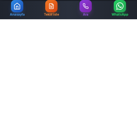
Hızlı Erişim
Anasayfa
Teklif İste
Ara
WhatsApp
Anasayfa
Hizmetlerimiz
Ürünler
Projelerimiz
Videolar
Teklif İste
İletişim
Hizmetlerimiz
Mutfak Tadilatı
Banyo Tadilatı
WC Tadilatı