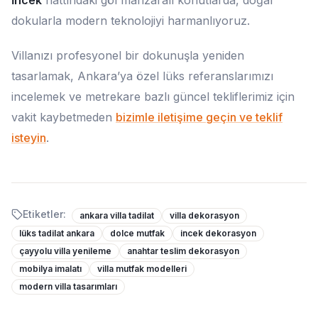
dokularla modern teknolojiyi harmanlıyoruz.
Villanızı profesyonel bir dokunuşla yeniden
tasarlamak, Ankara’ya özel lüks referanslarımızı
incelemek ve metrekare bazlı güncel tekliflerimiz için
vakit kaybetmeden
bizimle iletişime geçin ve teklif
isteyin
.
Etiketler:
ankara villa tadilat
villa dekorasyon
lüks tadilat ankara
dolce mutfak
incek dekorasyon
çayyolu villa yenileme
anahtar teslim dekorasyon
mobilya imalatı
villa mutfak modelleri
modern villa tasarımları