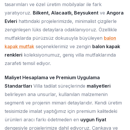
tasarımları ve özel üretim mobilyalar ile fark
yaratıyoruz.
Bilkent, Alacaatlı, Beysukent
ve
Angora
Evleri
hattındaki projelerimizde, minimalist çizgilerle
zenginleşen lüks detaylara odaklanıyoruz. Özellikle
mutfaklarda pürüzsüz dokusuyla büyüleyen
balon
kapak mutfak
seçeneklerimiz ve zengin
balon kapak
renkleri
koleksiyonumuz, geniş villa mutfaklarında
zarafeti temsil ediyor.
Maliyet Hesaplama ve Premium Uygulama
Standartları
Villa tadilat süreçlerinde
maliyetleri
belirleyen ana unsurlar, kullanılan malzemenin
segmenti ve projenin mimari detaylarıdır. Kendi üretim
tesisimizde imalat yaptığımız için premium kalitedeki
ürünleri aracı farkı ödetmeden en
uygun fiyat
dengesiyle projelerimize dahil ediyoruz. Çankaya ve