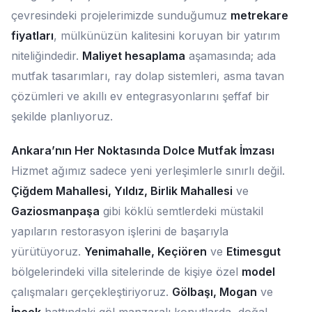
çevresindeki projelerimizde sunduğumuz
metrekare
fiyatları
, mülkünüzün kalitesini koruyan bir yatırım
niteliğindedir.
Maliyet hesaplama
aşamasında; ada
mutfak tasarımları, ray dolap sistemleri, asma tavan
çözümleri ve akıllı ev entegrasyonlarını şeffaf bir
şekilde planlıyoruz.
Ankara’nın Her Noktasında Dolce Mutfak İmzası
Hizmet ağımız sadece yeni yerleşimlerle sınırlı değil.
Çiğdem Mahallesi, Yıldız, Birlik Mahallesi
ve
Gaziosmanpaşa
gibi köklü semtlerdeki müstakil
yapıların restorasyon işlerini de başarıyla
yürütüyoruz.
Yenimahalle, Keçiören
ve
Etimesgut
bölgelerindeki villa sitelerinde de kişiye özel
model
çalışmaları gerçekleştiriyoruz.
Gölbaşı, Mogan
ve
İncek
hattındaki göl manzaralı konutlarda, doğal