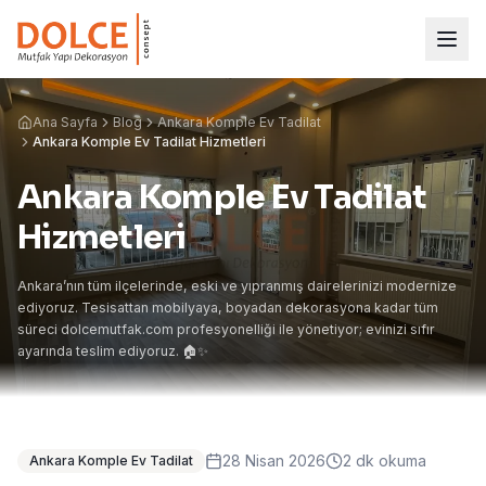
Ana Sayfa
Blog
Ankara Komple Ev Tadilat
Ankara Komple Ev Tadilat Hizmetleri
Ankara Komple Ev Tadilat
Hizmetleri
Ankara’nın tüm ilçelerinde, eski ve yıpranmış dairelerinizi modernize
ediyoruz. Tesisattan mobilyaya, boyadan dekorasyona kadar tüm
süreci dolcemutfak.com profesyonelliği ile yönetiyor; evinizi sıfır
ayarında teslim ediyoruz. 🏠✨
28 Nisan 2026
2
dk okuma
Ankara Komple Ev Tadilat