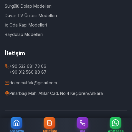
Sürgülü Dolap Modelleri
Duvar TV Ünitesi Modelleri
İç Oda Kapı Modelleri
Raydolap Modelleri
İletişim
+90 532 681 73 06
+90 312 580 80 87
dolcemutfak@gmail.com
Pınarbaşı Mah. Atlılar Cad. No:4 Keçiören/Ankara
©
2026
Dolce Mutfak. Tüm hakları saklıdır.
Anasayfa
Teklif İste
Ara
WhatsApp