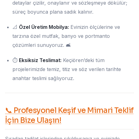
detaylar çizilir, onaylanır ve sözleşmeye dökülür;
süreç boyunca plana sadık kalınır.
📐
Özel Üretim Mobilya:
Evinizin ölçülerine ve
tarzına özel mutfak, banyo ve portmanto
çözümleri sunuyoruz. 🛋️
⏱️
Eksiksiz Teslimat:
Keçiören’deki tüm
projelerimizde temiz, titiz ve söz verilen tarihte
anahtar teslimi sağlıyoruz.
📞 Profesyonel Keşif ve Mimari Teklif
İçin Bize Ulaşın!
Sıradan tadilat işlerinden sıkıldıysanız ve evinizde