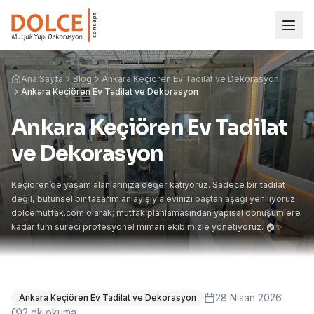
Ana Sayfa
Blog
Ankara Keçiören Ev Tadilat ve Dekorasyon
Ankara Keçiören Ev Tadilat ve Dekorasyon
Ankara Keçiören Ev Tadilat
ve Dekorasyon
Keçiören’de yaşam alanlarınıza değer katıyoruz. Sadece bir tadilat
değil, bütünsel bir tasarım anlayışıyla evinizi baştan aşağı yeniliyoruz.
dolcemutfak.com olarak; mutfak planlamasından yapısal dönüşümlere
kadar tüm süreci profesyonel mimari ekibimizle yönetiyoruz. 🏠✨
28 Nisan 2026
Ankara Keçiören Ev Tadilat ve Dekorasyon
2
dk okuma