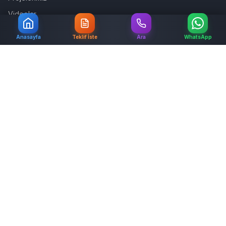
Videolar
Teklif İste
Anasayfa
Teklif İste
Ara
WhatsApp
İletişim
Hizmetlerimiz
Mutfak Tadilatı
Banyo Tadilatı
WC Tadilatı
Antre Tadilatı
Yatak Odası Dekorasyon
Salon Dekorasyonu
Ofis Tadilatı
Mağaza Tadilatı