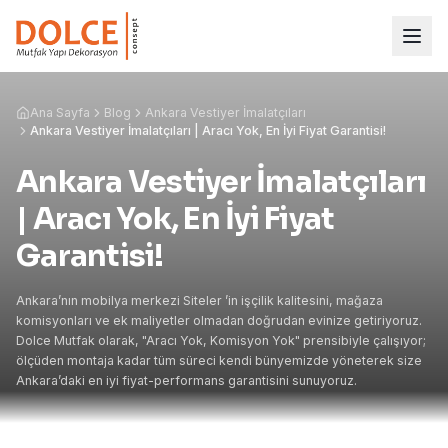
Ana Sayfa
Blog
Ankara Vestiyer İmalatçıları
Ankara Vestiyer İmalatçıları | Aracı Yok, En İyi Fiyat Garantisi!
Ankara Vestiyer İmalatçıları
| Aracı Yok, En İyi Fiyat
Garantisi!
Ankara’nın mobilya merkezi Siteler ’in işçilik kalitesini, mağaza
komisyonları ve ek maliyetler olmadan doğrudan evinize getiriyoruz.
Dolce Mutfak olarak, "Aracı Yok, Komisyon Yok" prensibiyle çalışıyor;
ölçüden montaja kadar tüm süreci kendi bünyemizde yöneterek size
Ankara’daki en iyi fiyat-performans garantisini sunuyoruz.