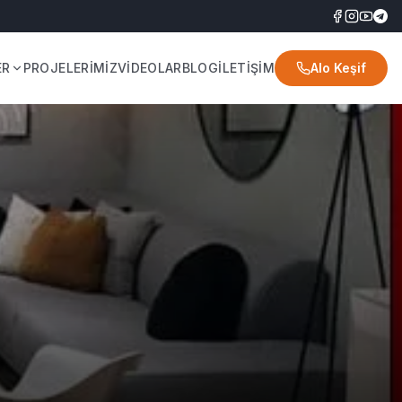
ER
PROJELERİMİZ
VİDEOLAR
BLOG
İLETİŞİM
Alo Keşif