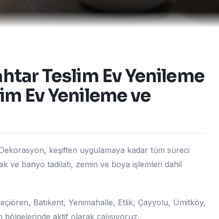
ahtar Teslim Ev Yenileme
lim Ev Yenileme ve
e Dekorasyon, keşiften uygulamaya kadar tüm süreci
k ve banyo tadilatı, zemin ve boya işlemleri dahil
çiören, Batıkent, Yenimahalle, Etlik, Çayyolu, Ümitköy,
ölgelerinde aktif olarak çalışıyoruz.